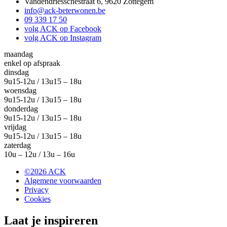
Vandendriesschestraat 6, 9620 Zottegem
info@ack-beterwonen.be
09 339 17 50
volg ACK op Facebook
volg ACK op Instagram
maandag
enkel op afspraak
dinsdag
9u15-12u / 13u15 – 18u
woensdag
9u15-12u / 13u15 – 18u
donderdag
9u15-12u / 13u15 – 18u
vrijdag
9u15-12u / 13u15 – 18u
zaterdag
10u – 12u / 13u – 16u
©2026 ACK
Algemene voorwaarden
Privacy
Cookies
Laat je
inspireren