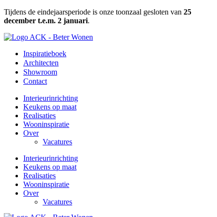
Ga
Tijdens de eindejaarsperiode is onze toonzaal gesloten van
25
naar
december t.e.m. 2 januari
.
de
inhoud
Inspiratieboek
Architecten
Showroom
Contact
Interieurinrichting
Keukens op maat
Realisaties
Wooninspiratie
Over
Vacatures
Interieurinrichting
Keukens op maat
Realisaties
Wooninspiratie
Over
Vacatures